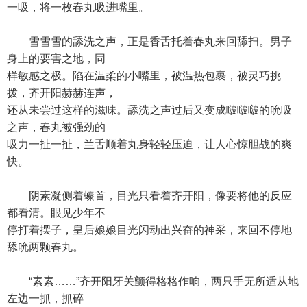
一吸，将一枚春丸吸进嘴里。
雪雪雪的舔洗之声，正是香舌托着春丸来回舔扫。男子
身上的要害之地，同
样敏感之极。陷在温柔的小嘴里，被温热包裹，被灵巧挑
拨，齐开阳赫赫连声，
还从未尝过这样的滋味。舔洗之声过后又变成啵啵啵的吮吸
之声，春丸被强劲的
吸力一扯一扯，兰舌顺着丸身轻轻压迫，让人心惊胆战的爽
快。
阴素凝侧着螓首，目光只看着齐开阳，像要将他的反应
都看清。眼见少年不
停打着摆子，皇后娘娘目光闪动出兴奋的神采，来回不停地
舔吮两颗春丸。
“素素……”齐开阳牙关颤得格格作响，两只手无所适从地
左边一抓，抓碎