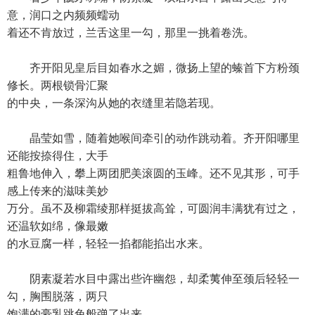
意，润口之内频频蠕动
着还不肯放过，兰舌这里一勾，那里一挑着卷洗。
齐开阳见皇后目如春水之媚，微扬上望的螓首下方粉颈
修长。两根锁骨汇聚
的中央，一条深沟从她的衣缝里若隐若现。
晶莹如雪，随着她喉间牵引的动作跳动着。齐开阳哪里
还能按捺得住，大手
粗鲁地伸入，攀上两团肥美滚圆的玉峰。还不见其形，可手
感上传来的滋味美妙
万分。虽不及柳霜绫那样挺拔高耸，可圆润丰满犹有过之，
还温软如绵，像最嫩
的水豆腐一样，轻轻一掐都能掐出水来。
阴素凝若水目中露出些许幽怨，却柔荑伸至颈后轻轻一
勾，胸围脱落，两只
饱满的豪乳跳兔般弹了出来。