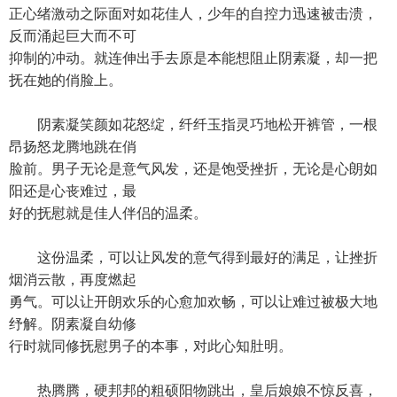
正心绪激动之际面对如花佳人，少年的自控力迅速被击溃，
反而涌起巨大而不可
抑制的冲动。就连伸出手去原是本能想阻止阴素凝，却一把
抚在她的俏脸上。
阴素凝笑颜如花怒绽，纤纤玉指灵巧地松开裤管，一根
昂扬怒龙腾地跳在俏
脸前。男子无论是意气风发，还是饱受挫折，无论是心朗如
阳还是心丧难过，最
好的抚慰就是佳人伴侣的温柔。
这份温柔，可以让风发的意气得到最好的满足，让挫折
烟消云散，再度燃起
勇气。可以让开朗欢乐的心愈加欢畅，可以让难过被极大地
纾解。阴素凝自幼修
行时就同修抚慰男子的本事，对此心知肚明。
热腾腾，硬邦邦的粗硕阳物跳出，皇后娘娘不惊反喜，