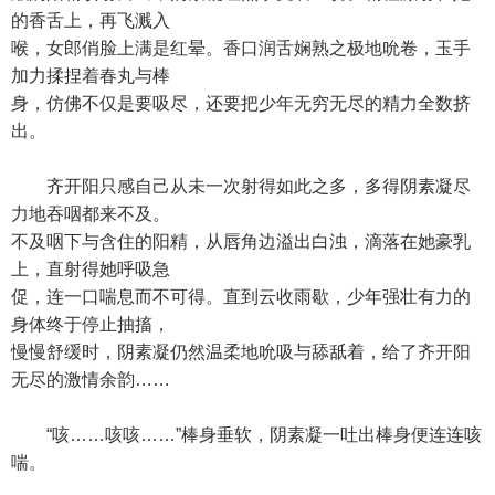
的香舌上，再飞溅入
喉，女郎俏脸上满是红晕。香口润舌娴熟之极地吮卷，玉手
加力揉捏着春丸与棒
身，仿佛不仅是要吸尽，还要把少年无穷无尽的精力全数挤
出。
齐开阳只感自己从未一次射得如此之多，多得阴素凝尽
力地吞咽都来不及。
不及咽下与含住的阳精，从唇角边溢出白浊，滴落在她豪乳
上，直射得她呼吸急
促，连一口喘息而不可得。直到云收雨歇，少年强壮有力的
身体终于停止抽搐，
慢慢舒缓时，阴素凝仍然温柔地吮吸与舔舐着，给了齐开阳
无尽的激情余韵……
“咳……咳咳……”棒身垂软，阴素凝一吐出棒身便连连咳
喘。