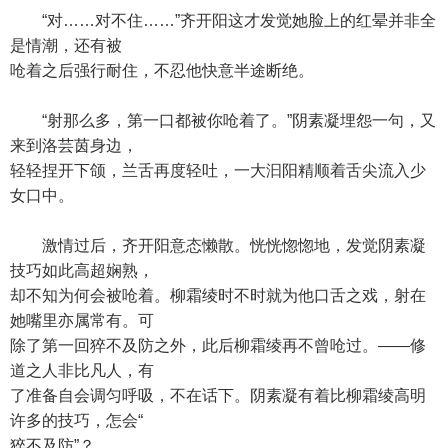
“对……对不住……”齐开阳这才发觉她脸上的红晕并非全
是情潮，还有被
呛着之后强行耐住，不忍他快意半途断绝。
“射那么多，第一口都被你呛着了。”阴素凝埋怨一句，又
来到洛芸茵身边，
轻轻捏开下颌，兰舌再度轻吐，一大汩阳精顺着舌尖流入少
女口中。
激情过后，齐开阳意态懒散。恍恍惚惚地，发觉阴素凝
技巧如此高超娴熟，
却不知为何会被呛着。柳霜绫时不时就为他口舌之戏，射在
她嘴里亦属常有。可
除了第一回猝不及防之外，此后柳霜绫再不曾呛过。——修
道之人非比凡人，有
了准备自会调匀呼吸，不在话下。阴素凝有着比柳霜绫高明
许多的技巧，怎会“
猝不及防”？