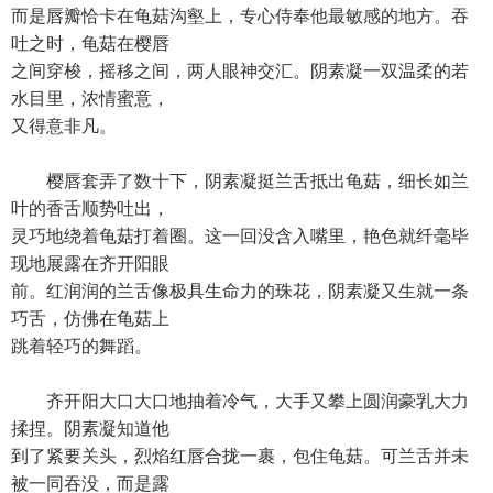
而是唇瓣恰卡在龟菇沟壑上，专心侍奉他最敏感的地方。吞
吐之时，龟菇在樱唇
之间穿梭，摇移之间，两人眼神交汇。阴素凝一双温柔的若
水目里，浓情蜜意，
又得意非凡。
樱唇套弄了数十下，阴素凝挺兰舌抵出龟菇，细长如兰
叶的香舌顺势吐出，
灵巧地绕着龟菇打着圈。这一回没含入嘴里，艳色就纤毫毕
现地展露在齐开阳眼
前。红润润的兰舌像极具生命力的珠花，阴素凝又生就一条
巧舌，仿佛在龟菇上
跳着轻巧的舞蹈。
齐开阳大口大口地抽着冷气，大手又攀上圆润豪乳大力
揉捏。阴素凝知道他
到了紧要关头，烈焰红唇合拢一裹，包住龟菇。可兰舌并未
被一同吞没，而是露