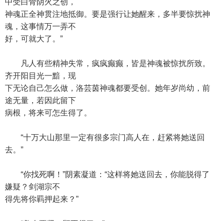
中受白骨阴火之创，
神魂正全神贯注地抵御。要是强行让她醒来，多半要惊扰神
魂，这事情万一弄不
好，可就大了。”
凡人有些精神失常，疯疯癫癫，皆是神魂被惊扰所致。
齐开阳目光一黯，现
下无论自己怎么做，洛芸茵神魂都要受创。她年岁尚幼，前
途无量，若因此留下
病根，将来可怎生得了。
“十万大山那里一定有很多宗门高人在，赶紧将她送回
去。”
“你找死啊！”阴素凝道：“这样将她送回去，你能脱得了
嫌疑？剑湖宗不
得先将你羁押起来？”