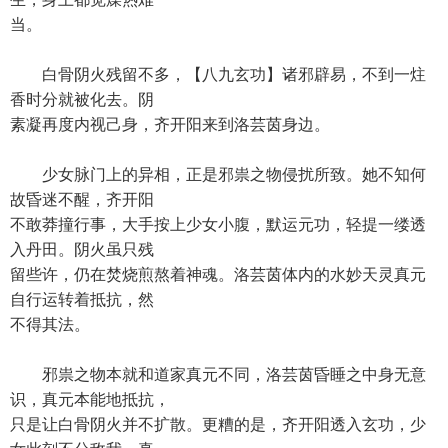
当。
白骨阴火残留不多，【八九玄功】诸邪辟易，不到一炷
香时分就被化去。阴
素凝再度内视己身，齐开阳来到洛芸茵身边。
少女脉门上的异相，正是邪祟之物侵扰所致。她不知何
故昏迷不醒，齐开阳
不敢莽撞行事，大手按上少女小腹，默运元功，轻提一缕透
入丹田。阴火虽只残
留些许，仍在焚烧煎熬着神魂。洛芸茵体内的水妙天灵真元
自行运转着抵抗，然
不得其法。
邪祟之物本就和道家真元不同，洛芸茵昏睡之中身无意
识，真元本能地抵抗，
只是让白骨阴火并不扩散。更糟的是，齐开阳透入玄功，少