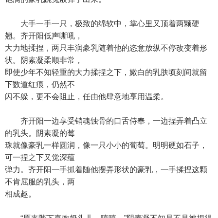
大手一手一只，极致的绵软中，掌心里又顶着两颗硬
翘。齐开阳低声嘶吼，
大力地揉捏，两只丰润豪乳随着他的恣意放纵不停改变着形
状。阴素凝柔顺非常，
即使少年不知轻重的大力揉捏之下，嫩白的乳肤顷刻间就留
下数道红痕，仍然不
闪不躲，更不会阻止，任由他肆意地享用温柔。
齐开阳一边享受销魂蚀骨的口舌侍奉，一边捏弄着凸立
的乳头。阴素凝的莓
珠就像豪乳一样圆润，像一只小小的葡萄。明明硬如石子，
可一捏之下又觉深蕴
弹力。齐开阳一手抓着随他摆弄形状的豪乳，一手揉捏这颗
不肯屈服的乳头，两
相成趣。