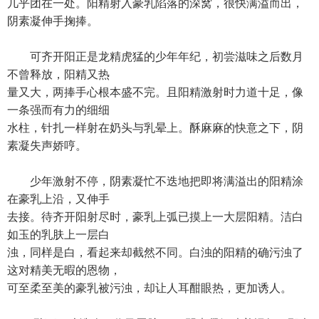
几乎团在一处。阳精射入豪乳陷落的深窝，很快满溢而出，
阴素凝伸手掬捧。
可齐开阳正是龙精虎猛的少年年纪，初尝滋味之后数月
不曾释放，阳精又热
量又大，两捧手心根本盛不完。且阳精激射时力道十足，像
一条强而有力的细细
水柱，针扎一样射在奶头与乳晕上。酥麻麻的快意之下，阴
素凝失声娇哼。
少年激射不停，阴素凝忙不迭地把即将满溢出的阳精涂
在豪乳上沿，又伸手
去接。待齐开阳射尽时，豪乳上弧已摸上一大层阳精。洁白
如玉的乳肤上一层白
浊，同样是白，看起来却截然不同。白浊的阳精的确污浊了
这对精美无暇的恩物，
可至柔至美的豪乳被污浊，却让人耳酣眼热，更加诱人。