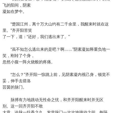
飞的阳间，阴素
凝如在梦中。
“楚国江州，离十万大山约有二千余里，我醒来时就在这
里。”齐开阳苦笑
了一下，道：“还好，我们逃出来了。”
“虽不知怎么逃出来的是吧？啊……”阴素凝如释重负地一
笑，刚转了个身，
忽然小腹一阵火烧般的疼痛。
“怎么？”齐开阳一惊跳上前，见阴素凝内视己身，顿觉不
妥，伸手去搭洛
芸茵的脉门。
脉搏有力地跳动无性命之忧，和齐开阳醒来时并无区
别。这一回齐开阳不敢
大意，诊脉一炷香之久，发觉脉门一次次地跳动之间，每隔