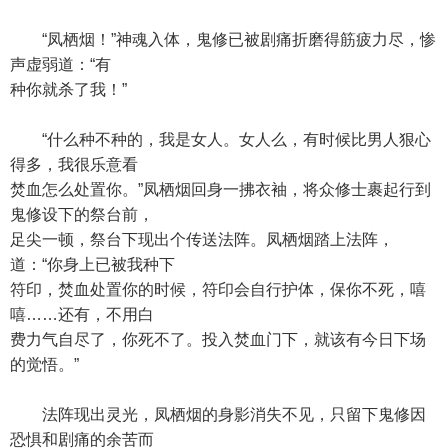
“凤栖烟！”神魂入体，鬼修已被剧痛折磨得筋疲力尽，惨
声虚弱道：“有
种你就杀了我！”
“什么种不种的，我是女人。女人么，有时候比男人狠心
得多，我很乐意看
焚血怎么处置你。”凤栖烟回身一拂衣袖，将众修士裹起行到
鬼修设下的祭台前，
足尖一顿，祭台下现出个传送法阵。凤栖烟踏上法阵，
道：“你身上已被我种下
符印，焚血处置你的时候，符印会自行护体，保你不死，嘻
嘻……还有，不用白
费力气自尽了，你死不了。投入焚血门下，就该有今日下场
的觉悟。”
法阵现出灵光，凤栖烟的身影消失不见，只留下鬼修因
恐惧和剧痛的余苦而