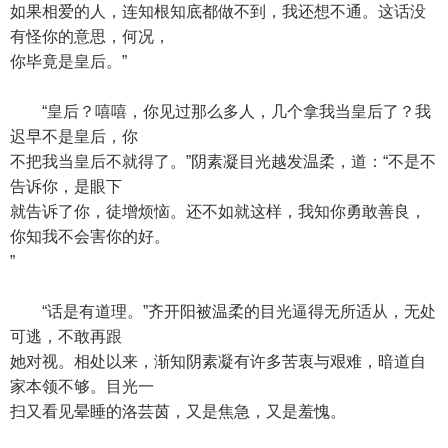
如果相爱的人，连知根知底都做不到，我还想不通。这话没
有怪你的意思，何况，
你毕竟是皇后。”
“皇后？嘻嘻，你见过那么多人，几个拿我当皇后了？我
迟早不是皇后，你
不把我当皇后不就得了。”阴素凝目光越发温柔，道：“不是不
告诉你，是眼下
就告诉了你，徒增烦恼。还不如就这样，我知你勇敢善良，
你知我不会害你的好。
”
“话是有道理。”齐开阳被温柔的目光逼得无所适从，无处
可逃，不敢再跟
她对视。相处以来，渐知阴素凝有许多苦衷与艰难，暗道自
家本领不够。目光一
扫又看见晕睡的洛芸茵，又是焦急，又是羞愧。