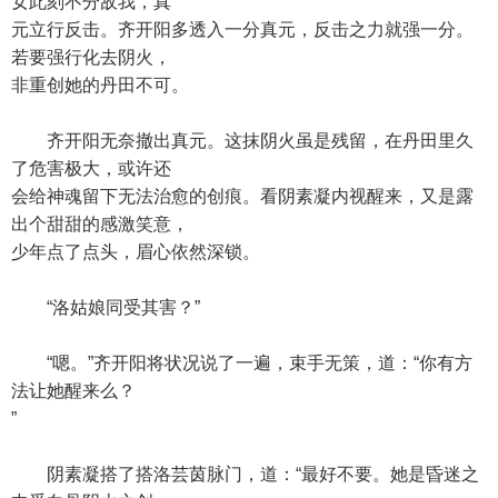
女此刻不分敌我，真
元立行反击。齐开阳多透入一分真元，反击之力就强一分。
若要强行化去阴火，
非重创她的丹田不可。
齐开阳无奈撤出真元。这抹阴火虽是残留，在丹田里久
了危害极大，或许还
会给神魂留下无法治愈的创痕。看阴素凝内视醒来，又是露
出个甜甜的感激笑意，
少年点了点头，眉心依然深锁。
“洛姑娘同受其害？”
“嗯。”齐开阳将状况说了一遍，束手无策，道：“你有方
法让她醒来么？
”
阴素凝搭了搭洛芸茵脉门，道：“最好不要。她是昏迷之