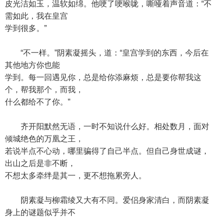
皮光洁如玉，温软如绵。他哽了哽喉咙，嘶哑着声音道：“不
需如此，我在皇宫
学到很多。”
“不一样。”阴素凝摇头，道：“皇宫学到的东西，今后在
其他地方你也能
学到。每一回遇见你，总是给你添麻烦，总是要你帮我这
个，帮我那个，而我，
什么都给不了你。”
齐开阳默然无语，一时不知说什么好。相处数月，面对
倾城绝色的万凰之王，
若说半点不心动，哪里骗得了自己半点。但自己身世成谜，
出山之后是非不断，
不想太多牵绊是其一，更不想拖累旁人。
阴素凝与柳霜绫又大有不同。爱侣身家清白，而阴素凝
身上的谜题似乎并不