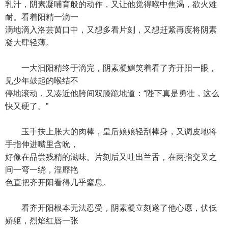
乳汁，阴素凝哺育般的动作，又让他觉得喉中焦渴，欲火难
耐。看着阳精一滴一
滴地滴入洛芸茵口中，又想多看片刻，又想赶紧再度将阴素
凝大肆轻薄。
一大汩阳精终于滴完，阴素凝媚笑着看了齐开阳一眼，
见少年鼓起的喉结不
停地滚动，又凑近他胯间双膝跪地道：“陛下真是勇壮，这么
快又硬了。”
玉手扶上胀大的肉棒，皇后娘娘轻刮棒身，又调皮地将
手指伸进嘴里含吮，
好像在品尝残精的滋味。片刻后又吐出兰舌，在两指交叉之
间一弯一绕，淫靡艳
色直把齐开阳看得几乎窒息。
看齐开阳根本无法忍受，阴素凝立刻遂了他心愿，伏低
娇躯，烈焰红唇一张