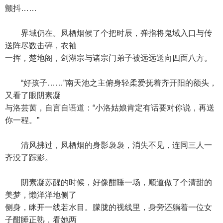
颤抖……
界域仍在。凤栖烟候了个把时辰，弹指将鬼域入口与传
送阵尽数击碎，衣袖
一挥，楚地阁，剑湖宗与诸宗门弟子被远远送向四面八方。
“好孩子……”南天池之主俯身轻柔爱抚着齐开阳的额头，
又看了眼阴素凝
与洛芸茵，自言自语道：“小洛姑娘肯定有话要对你说，再送
你一程。”
清风拂过，凤栖烟的身影袅袅，消失不见，连同三人一
齐没了踪影。
阴素凝苏醒的时候，好像酣睡一场，顺道做了个清甜的
美梦，懒洋洋地侧了
侧身，眯开一线若水目。朦胧的视线里，身旁还躺着一位女
子酣睡正熟，看她两