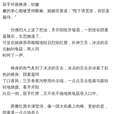
双手环握棒身，软嫩
嫩的掌心都被烫得酥麻。她媚笑着道：“陛下请宽坐，容臣妾
服侍。”
仿佛烈火上泼了把油，齐开阳咬牙皱眉，一把按在阴素
凝脑后，生恐她逃了。
可皇后娘娘乖乖顺顺地轻启烈焰红唇，长伸兰舌，冰凉的舌
尖触到龟菇，两人同
时呵了一声。
棒身的热气炙到了冰凉的舌尖，冰凉的舌尖亦冰着了炽
热的棒身。阴素凝呵
了口香风，兰舌卷着沟壑滑向尖端，一点点舌尖抵着马眼轻
轻地挑拨。看齐开阳
向后一倒，双手忙撑，又不依不饶地将龟菇吞入口中。
两瓣红唇丰满莹润，像一团火焰裹上肉棒。更妙的是，
阴素凝一点点地吞入