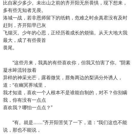
比自家少多少。未出山之前的齐开阳无所畏惧，现下想来，
多有些无知者无畏。
洛城一战，若非恩师留下的纸鹤，危难之时余真君没有及时
赶到，齐开阳早已灰
飞烟灭。少年的心思，正经历着成长的烦恼。从天大地大我
最大，成了有些畏首
畏尾。
“这些月来，我真的有些喜欢你，但我又怕害了你。”阴素
凝水眸流转放着
异样的神采光芒，露着微笑，唇角两边的梨涡分外诱人，
道：“在幽冥界域里，
我才知道，喜欢一个人根本不是谁能自制的，对不？你别瞒
我，你有没有一点点
喜欢我？哪怕一点点？”
“有。就是……”齐开阳苦笑了一下，道：“我们这也不能
说，那也不能说，