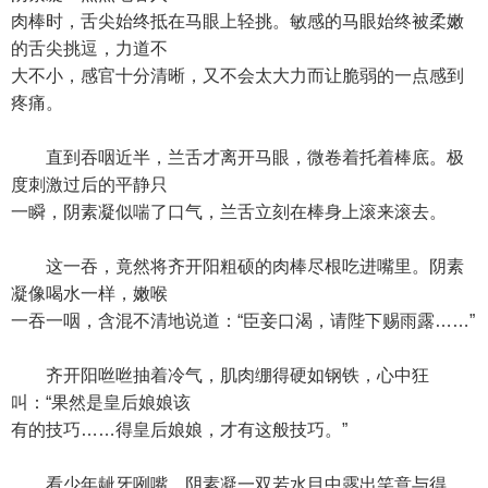
肉棒时，舌尖始终抵在马眼上轻挑。敏感的马眼始终被柔嫩
的舌尖挑逗，力道不
大不小，感官十分清晰，又不会太大力而让脆弱的一点感到
疼痛。
直到吞咽近半，兰舌才离开马眼，微卷着托着棒底。极
度刺激过后的平静只
一瞬，阴素凝似喘了口气，兰舌立刻在棒身上滚来滚去。
这一吞，竟然将齐开阳粗硕的肉棒尽根吃进嘴里。阴素
凝像喝水一样，嫩喉
一吞一咽，含混不清地说道：“臣妾口渴，请陛下赐雨露……”
齐开阳咝咝抽着冷气，肌肉绷得硬如钢铁，心中狂
叫：“果然是皇后娘娘该
有的技巧……得皇后娘娘，才有这般技巧。”
看少年龇牙咧嘴，阴素凝一双若水目中露出笑意与得