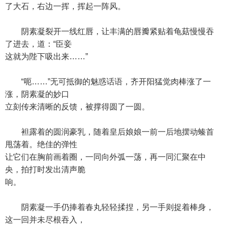
了大石，右边一挥，挥起一阵风。
阴素凝裂开一线红唇，让丰满的唇瓣紧贴着龟菇慢慢吞
了进去，道：“臣妾
这就为陛下吸出来……”
“呃……”无可抵御的魅惑话语，齐开阳猛觉肉棒涨了一
涨，阴素凝的妙口
立刻传来清晰的反馈，被撑得圆了一圆。
袒露着的圆润豪乳，随着皇后娘娘一前一后地摆动螓首
甩荡着。绝佳的弹性
让它们在胸前画着圈，一同向外弧一荡，再一同汇聚在中
央，拍打时发出清声脆
响。
阴素凝一手仍捧着春丸轻轻揉捏，另一手则捉着棒身，
这一回并未尽根吞入，