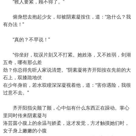
“救人要紧，顾不得了。”
俯身想去抱起少女，却被阴素凝按住，道：“急什么？我
有办法！”
“真的？不早说！”
“你坐好，耽误片刻又不打紧。她姓洛，又不姓弱，剑湖
五奇，哪有那么差
劲？你总得先听人家说清楚。”阴素凝将齐开阳按在先前的大
石上，双膝跪地伏
在少年身前，若水双瞳深深凝视着他，道：“害你遇险，我很
过意不去。”
齐开阳指尖颤了颤，心中似有什么东西正在躁动。掌心
里同时传来阴素凝与
洛芸茵小腹上的余温与娇柔，这才发觉，方才触摸她们时，
女子身上嫩嫩的小腹