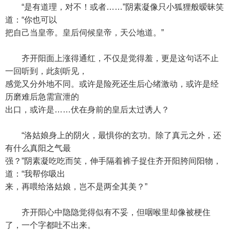
“是有道理，对不！或者……”阴素凝像只小狐狸般暧昧笑
道：“你也可以
把自己当皇帝。皇后伺候皇帝，天公地道。”
齐开阳面上涨得通红，不仅是觉得羞，更是这句话不止
一回听到，此刻听见，
感觉又分外地不同。或许是险死还生后心绪激动，或许是经
历磨难后急需宣泄的
出口，或许是……伏在身前的皇后太过诱人？
“洛姑娘身上的阴火，最惧你的玄功。除了真元之外，还
有什么真阳之气最
强？”阴素凝吃吃而笑，伸手隔着裤子捉住齐开阳胯间阳物，
道：“我帮你吸出
来，再喂给洛姑娘，岂不是两全其美？”
齐开阳心中隐隐觉得似有不妥，但咽喉里却像被梗住
了，一个字都吐不出来。