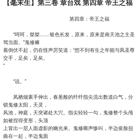
【毫末生】第三卷 章台戏 第四章 帝王之福
第四章：帝王之福
“呵呵，桀桀……银色长发，原来，原来是南天池之主圣
驾当面。”鬼修瘫
着倒伏不起，仍在怪声厉笑道：“想不到有生之年能与凤圣尊
交手，足矣，足矣。
”
“说。”
凤栖烟素手伸出，春葱般的纤纤指尖流出数道白气，分
锁鬼修太阳，天灵，
风池，神庭，天突诸处大穴。指尖轻轻一勾，鬼修整个头颅
如被捏得变形，头顶
上冒出一层人面虚影的幽光来。鬼修嘶声惨叫，半边俊脸扭
曲在一起，半边鬼面