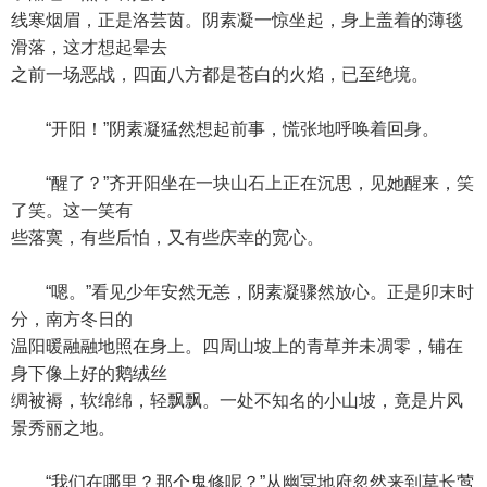
线寒烟眉，正是洛芸茵。阴素凝一惊坐起，身上盖着的薄毯
滑落，这才想起晕去
之前一场恶战，四面八方都是苍白的火焰，已至绝境。
“开阳！”阴素凝猛然想起前事，慌张地呼唤着回身。
“醒了？”齐开阳坐在一块山石上正在沉思，见她醒来，笑
了笑。这一笑有
些落寞，有些后怕，又有些庆幸的宽心。
“嗯。”看见少年安然无恙，阴素凝骤然放心。正是卯末时
分，南方冬日的
温阳暖融融地照在身上。四周山坡上的青草并未凋零，铺在
身下像上好的鹅绒丝
绸被褥，软绵绵，轻飘飘。一处不知名的小山坡，竟是片风
景秀丽之地。
“我们在哪里？那个鬼修呢？”从幽冥地府忽然来到草长莺