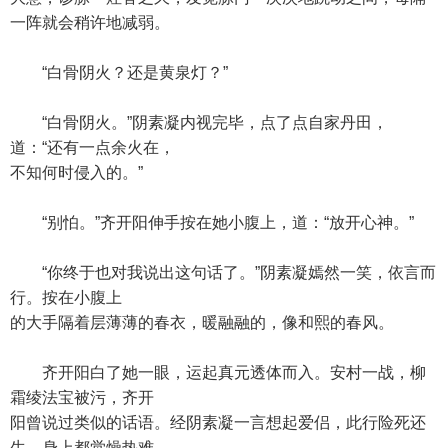
一阵就会稍许地减弱。
“白骨阴火？还是黄泉灯？”
“白骨阴火。”阴素凝内视完毕，点了点自家丹田，
道：“还有一点余火在，
不知何时侵入的。”
“别怕。”齐开阳伸手按在她小腹上，道：“放开心神。”
“你终于也对我说出这句话了。”阴素凝嫣然一笑，依言而
行。按在小腹上
的大手隔着层薄薄的春衣，暖融融的，像和熙的春风。
齐开阳白了她一眼，运起真元透体而入。安村一战，柳
霜绫法宝被污，齐开
阳曾说过类似的话语。经阴素凝一言想起爱侣，此行险死还
生，身上都觉燥热难