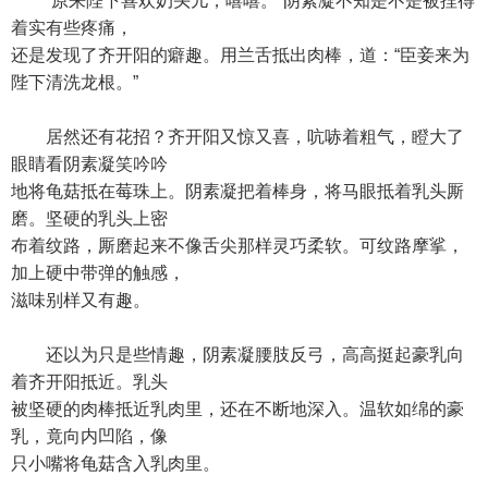
“原来陛下喜欢奶头儿，嘻嘻。”阴素凝不知是不是被捏得
着实有些疼痛，
还是发现了齐开阳的癖趣。用兰舌抵出肉棒，道：“臣妾来为
陛下清洗龙根。”
居然还有花招？齐开阳又惊又喜，吭哧着粗气，瞪大了
眼睛看阴素凝笑吟吟
地将龟菇抵在莓珠上。阴素凝把着棒身，将马眼抵着乳头厮
磨。坚硬的乳头上密
布着纹路，厮磨起来不像舌尖那样灵巧柔软。可纹路摩挲，
加上硬中带弹的触感，
滋味别样又有趣。
还以为只是些情趣，阴素凝腰肢反弓，高高挺起豪乳向
着齐开阳抵近。乳头
被坚硬的肉棒抵近乳肉里，还在不断地深入。温软如绵的豪
乳，竟向内凹陷，像
只小嘴将龟菇含入乳肉里。