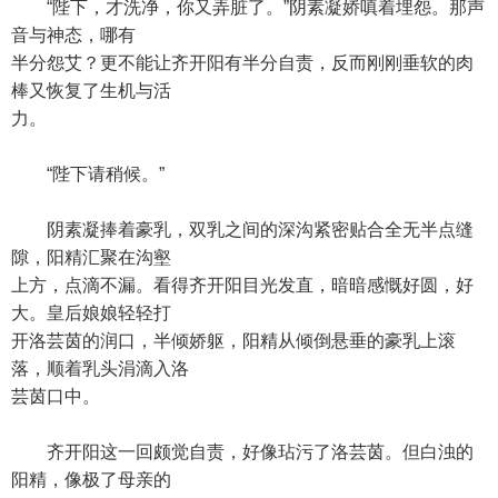
“陛下，才洗净，你又弄脏了。”阴素凝娇嗔着埋怨。那声
音与神态，哪有
半分怨艾？更不能让齐开阳有半分自责，反而刚刚垂软的肉
棒又恢复了生机与活
力。
“陛下请稍候。”
阴素凝捧着豪乳，双乳之间的深沟紧密贴合全无半点缝
隙，阳精汇聚在沟壑
上方，点滴不漏。看得齐开阳目光发直，暗暗感慨好圆，好
大。皇后娘娘轻轻打
开洛芸茵的润口，半倾娇躯，阳精从倾倒悬垂的豪乳上滚
落，顺着乳头涓滴入洛
芸茵口中。
齐开阳这一回颇觉自责，好像玷污了洛芸茵。但白浊的
阳精，像极了母亲的