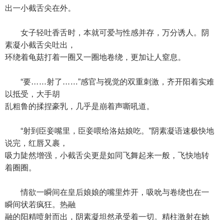
出一小截舌尖在外。
女子轻吐香舌时，本就可爱与性感并存，万分诱人。阴
素凝小截舌尖吐出，
环绕着龟菇打着一圈又一圈地卷绕，更加让人窒息。
“要……射了……”感官与视觉的双重刺激，齐开阳着实难
以抵受，大手胡
乱粗鲁的揉捏豪乳，几乎是崩着声嘶吼道。
“射到臣妾嘴里，臣妾喂给洛姑娘吃。”阴素凝语速极快地
说完，红唇又裹，
吸力陡然增强，小截舌尖更是如同飞舞起来一般，飞快地转
着圈圈。
情欲一瞬间在皇后娘娘的嘴里炸开，吸吮与卷绕也在一
瞬间状若疯狂。热融
融的阳精喷射而出，阴素凝坦然承受着一切。精柱激射在她