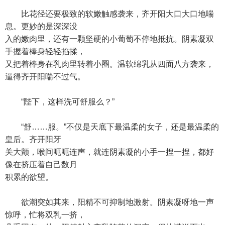
比花径还要极致的软嫩触感袭来，齐开阳大口大口地喘
息。更妙的是深深没
入的嫩肉里，还有一颗坚硬的小葡萄不停地抵抗。阴素凝双
手握着棒身轻轻掐揉，
又把着棒身在乳肉里转着小圈。温软绵乳从四面八方袭来，
逼得齐开阳喘不过气。
“陛下，这样洗可舒服么？”
“舒……服。”不仅是天底下最温柔的女子，还是最温柔的
皇后。齐开阳牙
关大颤，喉间呃呃连声，就连阴素凝的小手一捏一捏，都好
像在挤压着自己数月
积累的欲望。
欲潮突如其来，阳精不可抑制地激射。阴素凝呀地一声
惊呼，忙将双乳一挤，