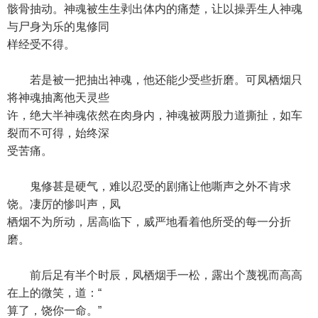
骸骨抽动。神魂被生生剥出体内的痛楚，让以操弄生人神魂
与尸身为乐的鬼修同
样经受不得。
若是被一把抽出神魂，他还能少受些折磨。可凤栖烟只
将神魂抽离他天灵些
许，绝大半神魂依然在肉身内，神魂被两股力道撕扯，如车
裂而不可得，始终深
受苦痛。
鬼修甚是硬气，难以忍受的剧痛让他嘶声之外不肯求
饶。凄厉的惨叫声，凤
栖烟不为所动，居高临下，威严地看着他所受的每一分折
磨。
前后足有半个时辰，凤栖烟手一松，露出个蔑视而高高
在上的微笑，道：“
算了，饶你一命。”