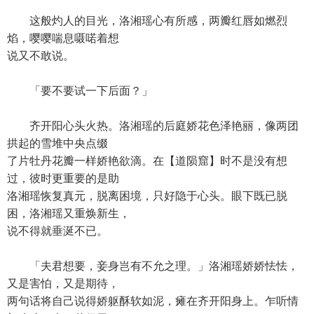
这般灼人的目光，洛湘瑶心有所感，两瓣红唇如燃烈
焰，嘤嘤喘息嗫喏着想
说又不敢说。
「要不要试一下后面？」
齐开阳心头火热。洛湘瑶的后庭娇花色泽艳丽，像两团
拱起的雪堆中央点缀
了片牡丹花瓣一样娇艳欲滴。在【道陨窟】时不是没有想
过，彼时更重要的是助
洛湘瑶恢复真元，脱离困境，只好隐于心头。眼下既已脱
困，洛湘瑶又重焕新生，
说不得就垂涎不已。
「夫君想要，妾身岂有不允之理。」洛湘瑶娇娇怯怯，
又是害怕，又是期待，
两句话将自己说得娇躯酥软如泥，瘫在齐开阳身上。乍听情