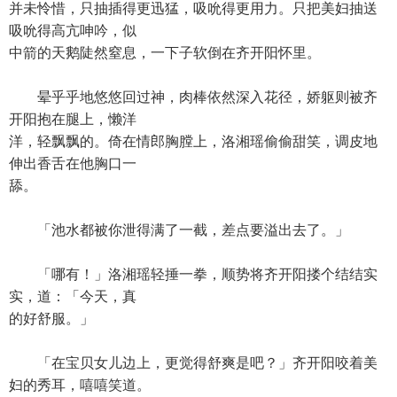
并未怜惜，只抽插得更迅猛，吸吮得更用力。只把美妇抽送
吸吮得高亢呻吟，似
中箭的天鹅陡然窒息，一下子软倒在齐开阳怀里。
晕乎乎地悠悠回过神，肉棒依然深入花径，娇躯则被齐
开阳抱在腿上，懒洋
洋，轻飘飘的。倚在情郎胸膛上，洛湘瑶偷偷甜笑，调皮地
伸出香舌在他胸口一
舔。
「池水都被你泄得满了一截，差点要溢出去了。」
「哪有！」洛湘瑶轻捶一拳，顺势将齐开阳搂个结结实
实，道：「今天，真
的好舒服。」
「在宝贝女儿边上，更觉得舒爽是吧？」齐开阳咬着美
妇的秀耳，嘻嘻笑道。