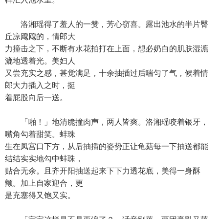
洛湘瑶得了羞人的一赞，芳心窃喜。露出池水的半片臀
丘凉飕飕的，情郎大
力撞击之下，不断有水花拍打在上面，想必奶白的肌肤湿漉
漉地透着光。美妇人
又尝充实之感，甚觉满足，十余抽插过后喘匀了气，候着情
郎大力插入之时，挺
着屁股向后一送。
「啪！」地清脆撞肉声，两人皆爽。洛湘瑶咬着银牙，
嘴角勾着甜笑。蚌珠
生在凤宫口下方，从后抽插的姿势正让龟菇每一下抽送都能
结结实实地勾中蚌珠，
贴合无余。且齐开阳抽送起来下下力透花底，美得一身酥
颤。加上自家迎合，更
是充塞得又饱又实。