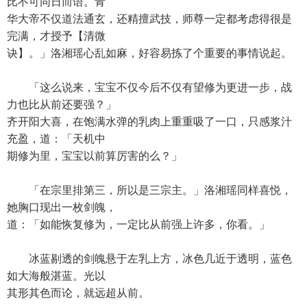
比不可同日而语。青
华大帝不仅道法通玄，还精擅武技，师尊一定都考虑得很是
完满，才授予【清微
诀】。」洛湘瑶心乱如麻，好容易拣了个重要的事情说起。
「这么说来，宝宝不仅今后不仅有望修为更进一步，战
力也比从前还要强？」
齐开阳大喜，在饱满水弹的乳肉上重重吸了一口，只感浆汁
充盈，道：「天机中
期修为里，宝宝以前算厉害的么？」
「在宗里排第三，所以是三宗主。」洛湘瑶同样喜悦，
她胸口现出一枚剑魄，
道：「如能恢复修为，一定比从前强上许多，你看。」
冰蓝剔透的剑魄悬于左乳上方，冰色几近于透明，蓝色
如大海般湛蓝。光以
其形其色而论，就远超从前。