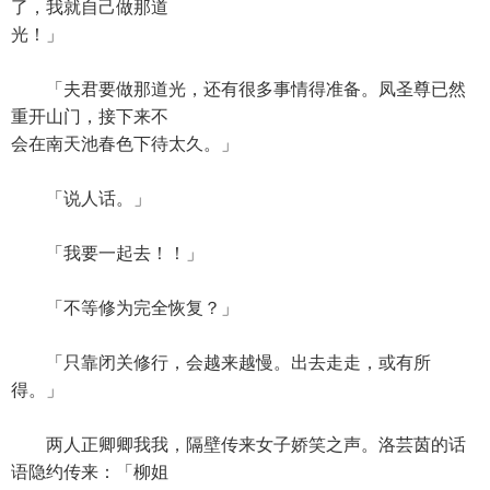
了，我就自己做那道
光！」
「夫君要做那道光，还有很多事情得准备。凤圣尊已然
重开山门，接下来不
会在南天池春色下待太久。」
「说人话。」
「我要一起去！！」
「不等修为完全恢复？」
「只靠闭关修行，会越来越慢。出去走走，或有所
得。」
两人正卿卿我我，隔壁传来女子娇笑之声。洛芸茵的话
语隐约传来：「柳姐