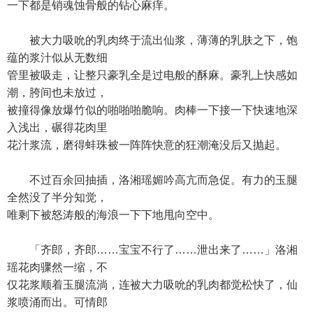
一下都是销魂蚀骨般的钻心麻痒。
被大力吸吮的乳肉终于流出仙浆，薄薄的乳肤之下，饱
蕴的浆汁似从无数细
管里被吸走，让整只豪乳全是过电般的酥麻。豪乳上快感如
潮，胯间也未放过，
被撞得像放爆竹似的啪啪啪脆响。肉棒一下接一下快速地深
入浅出，碾得花肉里
花汁浆流，磨得蚌珠被一阵阵快意的狂潮淹没后又抛起。
不过百余回抽插，洛湘瑶媚吟高亢而急促。有力的玉腿
全然没了半分知觉，
唯剩下被怒涛般的海浪一下下地甩向空中。
「齐郎，齐郎……宝宝不行了……泄出来了……」洛湘
瑶花肉骤然一缩，不
仅花浆顺着玉腿流淌，连被大力吸吮的乳肉都觉松快了，仙
浆喷涌而出。可情郎