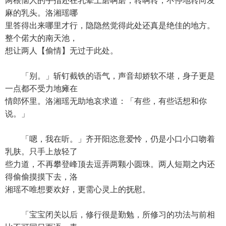
两根恼人的手指还在乳晕上磨啊磨，转啊转，不停地转向发
麻的乳头。洛湘瑶哪
里答得出来哪里才行，隐隐然觉得此处还真是绝佳的地方。
整个偌大的南天池，
想让两人【偷情】无过于此处。
「别。」斩钉截铁的语气，声音却娇软不堪，身子更是
一点都不受力地瘫在
情郎怀里。洛湘瑶无助地哀求道：「有些，有些话想和你
说。」
「嗯，我在听。」齐开阳恣意爱怜，仍是小口小口吻着
乳肤。只手上放轻了
些力道，不再攀登峰顶去逗弄两颗小圆珠。两人短期之内还
得偷偷摸摸下去，洛
湘瑶不唯想要欢好，更需心灵上的抚慰。
「宝宝闭关以后，修行很是勤勉，所修习的功法与前相