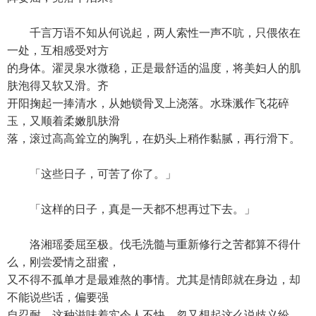
千言万语不知从何说起，两人索性一声不吭，只偎依在
一处，互相感受对方
的身体。濯灵泉水微稳，正是最舒适的温度，将美妇人的肌
肤泡得又软又滑。齐
开阳掬起一捧清水，从她锁骨叉上浇落。水珠溅作飞花碎
玉，又顺着柔嫩肌肤滑
落，滚过高高耸立的胸乳，在奶头上稍作黏腻，再行滑下。
「这些日子，可苦了你了。」
「这样的日子，真是一天都不想再过下去。」
洛湘瑶委屈至极。伐毛洗髓与重新修行之苦都算不得什
么，刚尝爱情之甜蜜，
又不得不孤单才是最难熬的事情。尤其是情郎就在身边，却
不能说些话，偏要强
自忍耐，这种滋味着实令人不快。忽又想起这么说歧义纷