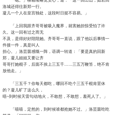
「嗯。」柳霜绫略觉安心，道：「这一回出山，如若回
洛城还得往新郑一行。
凝儿一个人在皇宫独处，这段时日挺不容易。」
「上回我跟齐哥哥被吸入魔界，就害她担惊受怕了许
久。这一回有过之而无
不及，是得好好陪陪她。齐哥哥一直说，跟了他以后事情一
件接一件，真是叫人
担心。」洛芸茵感慨一阵，语调一转道：「要是真的回新
郑，凝儿姐姐又要让齐
哥哥打她棍子，后面不挨上三五千……三五万鞭笞，绝不肯
放他走。」
「三五千？你每天都吃，哪回不吃个三五千棍肯罢休
的？凝儿旷了这么久，
唔~到时候天雷勾动地火，不敢想，不敢想，羞死人了。」
「嘻嘻，定然的，到时候谁都抢她不过。」洛芸茵吃吃