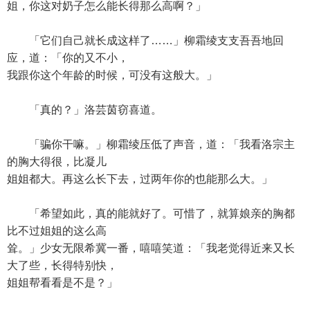
姐，你这对奶子怎么能长得那么高啊？」
「它们自己就长成这样了……」柳霜绫支支吾吾地回
应，道：「你的又不小，
我跟你这个年龄的时候，可没有这般大。」
「真的？」洛芸茵窃喜道。
「骗你干嘛。」柳霜绫压低了声音，道：「我看洛宗主
的胸大得很，比凝儿
姐姐都大。再这么长下去，过两年你的也能那么大。」
「希望如此，真的能就好了。可惜了，就算娘亲的胸都
比不过姐姐的这么高
耸。」少女无限希冀一番，嘻嘻笑道：「我老觉得近来又长
大了些，长得特别快，
姐姐帮看看是不是？」