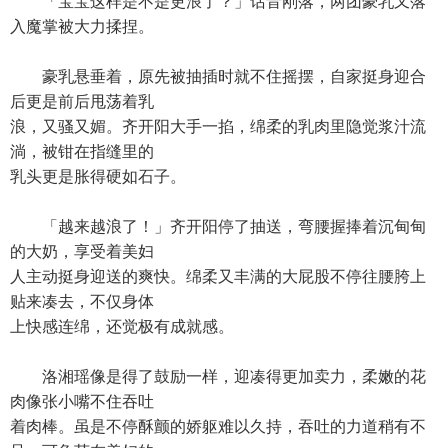
「宝宝这样是不是更浪了？」话音刚落，两团豪乳又落
入魔掌被大力揉捏。
豪乳悬垂着，原先被抽插时就不住摇摆，自家挺身迎合
后更是前后甩荡着乳
浪，又骚又媚。齐开阳大手一掐，绵柔的乳肉里隐觉浆汁流
淌，被钳在指缝里的
乳头更是胀得硬如石子。
「越来越浪了！」齐开阳停了抽送，弯腰握捧着沉甸甸
的大奶，享受着美妇
人主动挺身迎送的爽快。绵柔又丰满的大屁股不停往腰胯上
贴来凑去，不仅身体
上快感连绵，还觉极有成就感。
洛湘瑶像是得了鼓励一样，迎凑得更加卖力，柔嫩的花
肉像张小嘴不住吞吐
着肉棒。虽是不停酥颤的娇躯难以久持，吞吐的力道稍有不