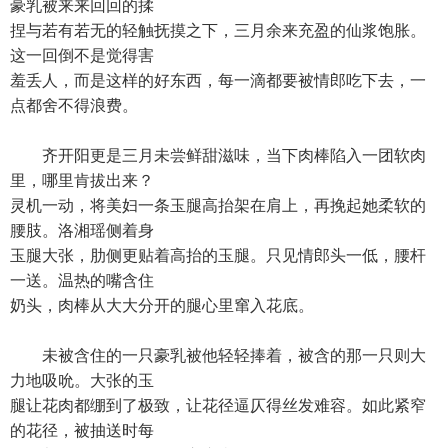
豪乳被来来回回的揉
捏与若有若无的轻触抚摸之下，三月余来充盈的仙浆饱胀。
这一回倒不是觉得害
羞丢人，而是这样的好东西，每一滴都要被情郎吃下去，一
点都舍不得浪费。
齐开阳更是三月未尝鲜甜滋味，当下肉棒陷入一团软肉
里，哪里肯拔出来？
灵机一动，将美妇一条玉腿高抬架在肩上，再挽起她柔软的
腰肢。洛湘瑶侧着身
玉腿大张，肋侧更贴着高抬的玉腿。只见情郎头一低，腰杆
一送。温热的嘴含住
奶头，肉棒从大大分开的腿心里窜入花底。
未被含住的一只豪乳被他轻轻捧着，被含的那一只则大
力地吸吮。大张的玉
腿让花肉都绷到了极致，让花径逼仄得丝发难容。如此紧窄
的花径，被抽送时每