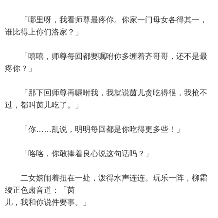
「哪里呀，我看师尊最疼你。你家一门母女各得其一，
谁比得上你们洛家？」
「嘻嘻，师尊每回都要嘱咐你多缠着齐哥哥，还不是最
疼你？」
「那下回师尊再嘱咐我，我就说茵儿贪吃得很，我抢不
过，都叫茵儿吃了。」
「你……乱说，明明每回都是你吃得更多些！」
「咯咯，你敢捧着良心说这句话吗？」
二女嬉闹着扭在一处，泼得水声连连。玩乐一阵，柳霜
绫正色肃音道：「茵
儿，我和你说件要事。」