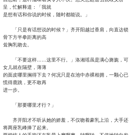
呈，忙解释道：「我就
是想有话和你说的时候，随时都能说。」
「只是有话想说的时候？」齐开阳越过香肩，向直达锁
骨下方半拳距离的高
耸胸乳吻去。
「不要这样……这里不行。」洛湘瑶虽是满心旖旎，可
女儿就在隔壁，薄薄
的面皮哪里搁得下去？何况只是在池中赤裸相拥，一颗心已
慌得鹿跳，更不敢再
进一步。
「那要哪里才行？」
齐开阳才不听从她的娇羞，不仅吻着豪乳上沿，大手还
将两座乳峰捧了起来。