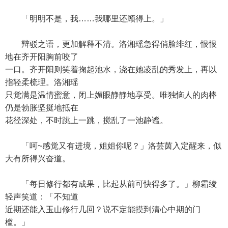
「明明不是，我……我哪里还顾得上。」
辩驳之语，更加解释不清。洛湘瑶急得俏脸绯红，恨恨
地在齐开阳胸前咬了
一口。齐开阳则笑着掬起池水，浇在她凌乱的秀发上，再以
指轻柔梳理。洛湘瑶
只觉满是温情蜜意，闭上媚眼静静地享受。唯独恼人的肉棒
仍是勃胀坚挺地抵在
花径深处，不时跳上一跳，搅乱了一池静谧。
「呵~感觉又有进境，姐姐你呢？」洛芸茵入定醒来，似
大有所得兴奋道。
「每日修行都有成果，比起从前可快得多了。」柳霜绫
轻声笑道：「不知道
近期还能入玉山修行几回？说不定能摸到清心中期的门
槛。」