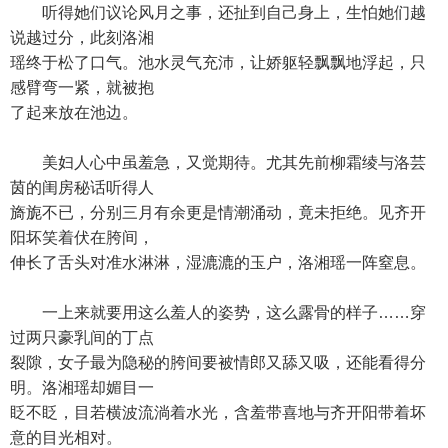
听得她们议论风月之事，还扯到自己身上，生怕她们越
说越过分，此刻洛湘
瑶终于松了口气。池水灵气充沛，让娇躯轻飘飘地浮起，只
感臂弯一紧，就被抱
了起来放在池边。
美妇人心中虽羞急，又觉期待。尤其先前柳霜绫与洛芸
茵的闺房秘话听得人
旖旎不已，分别三月有余更是情潮涌动，竟未拒绝。见齐开
阳坏笑着伏在胯间，
伸长了舌头对准水淋淋，湿漉漉的玉户，洛湘瑶一阵窒息。
一上来就要用这么羞人的姿势，这么露骨的样子……穿
过两只豪乳间的丁点
裂隙，女子最为隐秘的胯间要被情郎又舔又吸，还能看得分
明。洛湘瑶却媚目一
眨不眨，目若横波流淌着水光，含羞带喜地与齐开阳带着坏
意的目光相对。