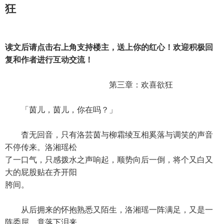
狂
读文后请点击右上角支持楼主，送上你的红心！欢迎积极回
复和作者进行互动交流！
第三章：欢喜欲狂
「茵儿，茵儿，你在吗？」
杳无回音，只有洛芸茵与柳霜绫互相奚落与调笑的声音
不停传来。洛湘瑶松
了一口气，只感拨水之声响起，顺势向后一倒，将个又白又
大的屁股贴在齐开阳
胯间。
从后拥来的怀抱熟悉又陌生，洛湘瑶一阵满足，又是一
阵委屈，竟落下泪来。