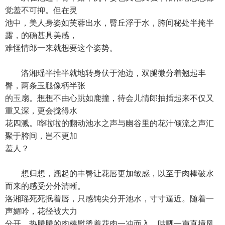
觉羞不可抑。但在灵
池中，美人身姿如芙蓉出水，臀丘浮于水，胯间秘处半掩半
露，的确甚具美感，
难怪情郎一来就想要这个姿势。
洛湘瑶半推半就地转身伏于池边，双腿微分着翘起丰
臀，两条玉腿像柄半张
的玉扇。想想不由心跳如鹿撞，待会儿情郎抽插起来不仅又
重又深，更会搅得水
花四溅。哗啦啦的翻动池水之声与幽谷里的花汁倾流之声汇
聚于胯间，岂不更加
羞人？
想归想，翘起的丰臀让花唇更加敏感，以至于肉棒破水
而来的感受分外清晰。
洛湘瑶死死抿着唇，只感钝尖分开池水，寸寸逼近。随着一
声媚吟，花径被大力
分开，热腾腾的肉棒熨烫着花肉一冲而入，咕唧一声直撞凤