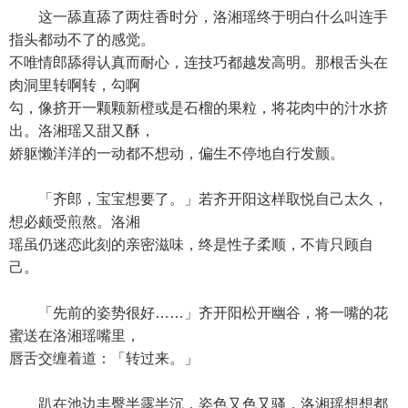
这一舔直舔了两炷香时分，洛湘瑶终于明白什么叫连手
指头都动不了的感觉。
不唯情郎舔得认真而耐心，连技巧都越发高明。那根舌头在
肉洞里转啊转，勾啊
勾，像挤开一颗颗新橙或是石榴的果粒，将花肉中的汁水挤
出。洛湘瑶又甜又酥，
娇躯懒洋洋的一动都不想动，偏生不停地自行发颤。
「齐郎，宝宝想要了。」若齐开阳这样取悦自己太久，
想必颇受煎熬。洛湘
瑶虽仍迷恋此刻的亲密滋味，终是性子柔顺，不肯只顾自
己。
「先前的姿势很好……」齐开阳松开幽谷，将一嘴的花
蜜送在洛湘瑶嘴里，
唇舌交缠着道：「转过来。」
趴在池边丰臀半露半沉，姿色又色又骚，洛湘瑶想想都