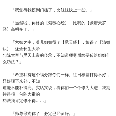
「我觉得我摸到门槛了，比姐姐快上一些。」
「当然啦，你修的【紫薇心经】，比我的【紫府天罗
经】高明多了。」
「六御之中，凝儿姐姐得了【承天经】，娘得了【清微
诀】，还余长生大帝，
勾陈大帝与昊天上帝的传承，不知道师尊后续要传给姐姐什
么功法？」
「希望我有这个福分跟你们一样。往日根基打得不好，
只好现下来补，不知
道能不能补得完。实话实说，看你们一个个修为大进，我期
待得很，勾陈大帝的
功法我肯定修不得……」
「师尊最疼你了，必定已经留好。」