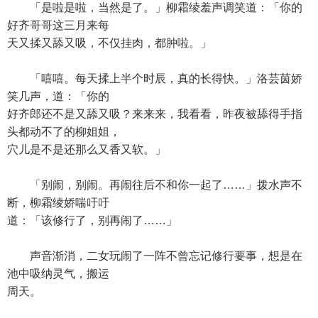
「是啦是啦，当然是了。」柳霜绫羞声调笑道：「你的
好齐哥哥这三月来每
天又揉又舔又吸，不仅挂肉，都肿啦。」
「嘻嘻。每天揉上半个时辰，真的长得快。」洛芸茵娇
笑几声，道：「你的
好齐郎还不是又舔又吸？来来来，我看看，昨夜被舔得手指
头都动不了的柳姐姐，
穴儿是不是还那么又香又软。」
「别闹，别闹。再闹往后不和你一起了……」拨水声不
断，柳霜绫娇喘吁吁
道：「该修行了，别再闹了……」
声音渐消，二女玩闹了一阵不曾忘记修行要事，想是在
池中吸纳灵气，搬运
周天。