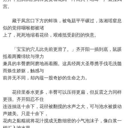
宫。
藏于凤宫口下方的蚌珠，被龟菇平平碾过，洛湘瑶窒息
似的觉得咽喉都被堵
上了，死死地缩着花径，艰难抵受剧烈的快意。
「宝宝的穴儿比先前更滑了。」齐开阳一插到底，鼠蹊
抵着两瓣绵软与弹力
兼具的丰臀磨阿磨地画着圈。这具经两大圣尊携手伐毛洗髓
而焕生娇躯，触感与
前并无不同，却内蕴一股奇妙的生命之力。
花径里春水更多，丰臀可以压得更扁，但反震之力同样
更强。齐开阳忍不住
连连抽送十余下，花径被翻搅的水声之大，可与池水被拨动
声媲美。只是十余下，
花肉之黏糯就将花汁搅成无数细密的小气泡沫子，像白浆一
样汇入池水里。