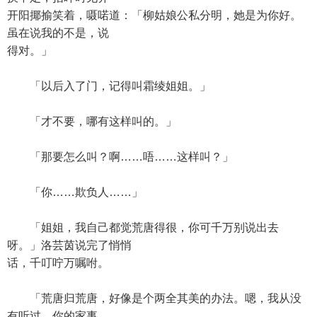
开阳揶揄笑着，嗫喏道：「柳姑娘公私分明，她是为你好。
虽在说我的不是，说
得对。」
「以后入了门，记得叫霜绫姐姐。」
「才不要，哪有这样叫的。」
「那要怎么叫？啊……唔……这样叫？」
「你……欺负人……」
「姐姐，我自己都觉荒唐得很，你可千万别说出去
呀。」洛芸茵说完了悄悄
话，千叮咛万嘱咐。
「荒唐归荒唐，好像是个两全其美的办法。嗯，我从没
有听过，你的家事，