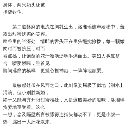
身体，两只奶头还被
指缝钳住。
第二道酥麻的电流在胸乳生出，洛湘瑶连声娇喘中，羞
露出甜蜜妩媚的笑容。
幽谷里的半深处，情郎的舌头正在里头翻搅撩拨，每一颗嫩
肉时而被挤压，时而
被点挑，让饱蕴的花汁淅沥沥地淋漓而出。美妇人鼻翼翕
合，嘤嘤娇喘，垂首见
胯间淫靡的模样，更觉心摇神驰，一阵阵地颤栗。
最敏感处虽在凤宫之口，此刻像委屈极了似地【泪水】
涓滴。但小别胜新婚，
终于又能与齐开阳甜蜜相处，又是这般美妙的滋味，洛湘瑶
贪婪地享受着。这么
一想，念及隔壁所言被舔得连指头都动不了，更是小腹一
热，漏出一大汩花浆来。