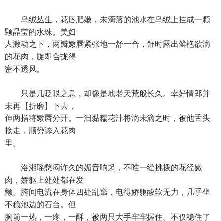
乌绒丛生，花唇肥嫩，未滴落的池水在乌绒上挂成一颗
颗晶莹的水珠。美妇
人激动之下，两瓣嫩唇紧张地一舒一合，舒时露出鲜艳欲滴
的花肉，旋即合拢得
密不透风。
只是几眨眼之息，却像是地老天荒般长久。幸好情郎并
未再【折磨】下去，
伸两指将嫩唇分开。一汩黏糯花汁将滴未滴之时，被他舌头
接走，顺势舔入花肉
里。
洛湘瑶憋闷许久的媚音响起，不唯一经挑拨的花径嫩
肉，娇躯上处处都在发
颤。胯间电流在身体四处乱窜，电得娇躯酸软无力，几乎坐
不稳池边的石台。但
胸前一热，一疼，一酥，被两只大手牢牢握住。不仅稳住了