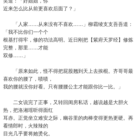
笑道：「好姐姐，你
近来怎么比从前更喜欢后面了？」
「人家……从来没有不喜欢……」柳霜绫支支吾吾道：
「我不比你们一个个
根基打得牢，修的功法高明。近日刚把【紫府天罗经】修炼
完整，那里……才能
双修……」
「原来如此，怪不得把屁股翘到天上去挨棍。齐哥哥最
喜欢你的腰了，啧啧，
我的腰就没你好看。只有腰腰公主才能跟你比一比。」
二女说完了正事，又转回闺房私话，越说越是大胆火
热，把洛湘瑶听得面红
耳赤。正觉坐立难安之际，幽谷里的肉棒变得更热更硬。再
看情郎时，火辣辣的
目光几乎要将她烫化。