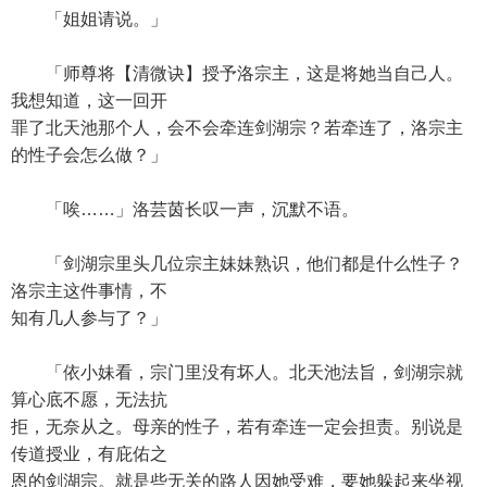
「姐姐请说。」
「师尊将【清微诀】授予洛宗主，这是将她当自己人。
我想知道，这一回开
罪了北天池那个人，会不会牵连剑湖宗？若牵连了，洛宗主
的性子会怎么做？」
「唉……」洛芸茵长叹一声，沉默不语。
「剑湖宗里头几位宗主妹妹熟识，他们都是什么性子？
洛宗主这件事情，不
知有几人参与了？」
「依小妹看，宗门里没有坏人。北天池法旨，剑湖宗就
算心底不愿，无法抗
拒，无奈从之。母亲的性子，若有牵连一定会担责。别说是
传道授业，有庇佑之
恩的剑湖宗。就是些无关的路人因她受难，要她躲起来坐视