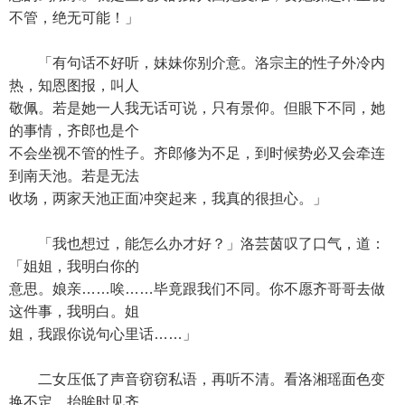
不管，绝无可能！」
「有句话不好听，妹妹你别介意。洛宗主的性子外冷内
热，知恩图报，叫人
敬佩。若是她一人我无话可说，只有景仰。但眼下不同，她
的事情，齐郎也是个
不会坐视不管的性子。齐郎修为不足，到时候势必又会牵连
到南天池。若是无法
收场，两家天池正面冲突起来，我真的很担心。」
「我也想过，能怎么办才好？」洛芸茵叹了口气，道：
「姐姐，我明白你的
意思。娘亲……唉……毕竟跟我们不同。你不愿齐哥哥去做
这件事，我明白。姐
姐，我跟你说句心里话……」
二女压低了声音窃窃私语，再听不清。看洛湘瑶面色变
换不定，抬眸时见齐