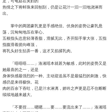
足，可龟菇在美妇的
热情之下将蚌珠来回刨刮，仍是让花汁一汩一汩地浇淋而
出。
掌中的两团豪乳更是手感绝佳。伏身的姿势让豪乳悬
荡，沉甸甸地压在掌心。
五根指头恣意轻薄香脂，滑腻无比，齐开阳手掌大张，五指
指腹滑着搓向峰顶，
将乳头好生拈弄一番，这才又掐揉乳肉。
「唔唔唔……」洛湘瑶本就甚为敏感，此时的姿势又是
她最喜的之一，还是
身体快感最强烈的一种。主动迎送虽不是最猛烈的刺激，快
感仍是来得极快。花
肉的百余下吞吐，已是汁水淋漓，娇吟之声更是忍不住断断
续续地越来越大。
「不要捏……嗯嗯……要……要流出来了……」洛湘瑶