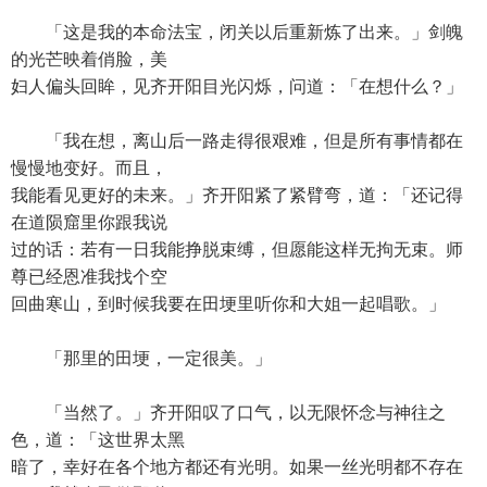
「这是我的本命法宝，闭关以后重新炼了出来。」剑魄
的光芒映着俏脸，美
妇人偏头回眸，见齐开阳目光闪烁，问道：「在想什么？」
「我在想，离山后一路走得很艰难，但是所有事情都在
慢慢地变好。而且，
我能看见更好的未来。」齐开阳紧了紧臂弯，道：「还记得
在道陨窟里你跟我说
过的话：若有一日我能挣脱束缚，但愿能这样无拘无束。师
尊已经恩准我找个空
回曲寒山，到时候我要在田埂里听你和大姐一起唱歌。」
「那里的田埂，一定很美。」
「当然了。」齐开阳叹了口气，以无限怀念与神往之
色，道：「这世界太黑
暗了，幸好在各个地方都还有光明。如果一丝光明都不存在