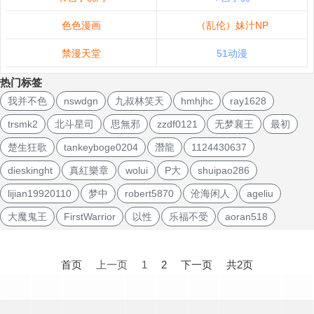
色色漫画
（乱伦）妹汁NP
禁漫天堂
51动漫
热门标签
我并不色
nswdgn
九叔林笑天
hmhjhc
ray1628
trsmk2
北斗星司
思無邪
zzdf0121
无梦襄王
最初
楚生狂歌
tankeyboge0204
潛龍
1124430637
dieskinght
真紅樂章
wolui
P大
shuipao286
lijian19920110
梦中
robert5870
沧海闲人
ageliu
大魔鬼王
FirstWarrior
以性
乐福不受
aoran518
文
章
首页
上一页
1
2
下一页
共2页
导
航