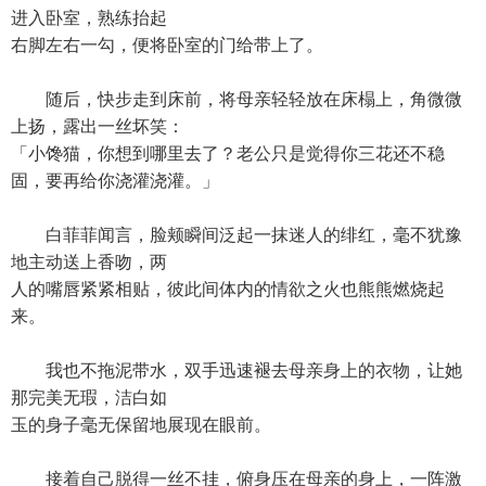
进入卧室，熟练抬起
右脚左右一勾，便将卧室的门给带上了。
随后，快步走到床前，将母亲轻轻放在床榻上，角微微
上扬，露出一丝坏笑：
「小馋猫，你想到哪里去了？老公只是觉得你三花还不稳
固，要再给你浇灌浇灌。」
白菲菲闻言，脸颊瞬间泛起一抹迷人的绯红，毫不犹豫
地主动送上香吻，两
人的嘴唇紧紧相贴，彼此间体内的情欲之火也熊熊燃烧起
来。
我也不拖泥带水，双手迅速褪去母亲身上的衣物，让她
那完美无瑕，洁白如
玉的身子毫无保留地展现在眼前。
接着自己脱得一丝不挂，俯身压在母亲的身上，一阵激