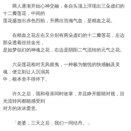
两人逐渐开始心神交融，各自头顶上浮现出三朵虚幻的
十二瓣莲花，中间的
莲花盛放出赤色烈焰，升腾出浩瀚气血，是精血之花。
在精血之花左右又分别有两朵虚幻的十二瓣莲花，左边
那朵透着丝丝金光，
是如梦似幻的神魂之花，右边是阴阳二气流转的元气之花。
六朵莲花相对无风摇曳，一种极为愉悦的快感触及灵
魂，便立刻让人沉溺其
中，根本舍不得停下。
许久之后，我和母亲同时收掌，并且睁开眼睛对视，目
光流转间都能感受到
对方的浓浓爱意。
「老婆，三天之后，我们一同结丹。」