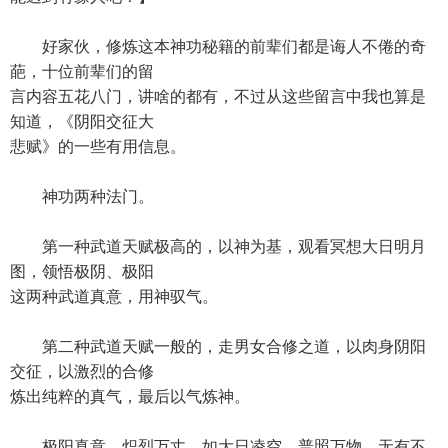
好家伙，修炼这本神功秘籍的前辈们都是诲人不倦的奇
葩，十位前辈们的留
言内容五花八门，讲啥的都有，不过从这些留言中我也算是
知道，《阴阳交征大
悲赋》的一些有用信息。
神功两种法门。
第一种武道天赋极高的，以神为基，观看冥想大日明月
图，领悟极阴、极阳
这两种武道真意，用神驭气。
第二种武道天赋一般的，走男女合修之道，以肉身阴阳
交征，以激烈的合修
炼出纯粹的真气，最后以气炼神。
极阳真意，炽烈万丈，如大日凌空，普照万物，无有不