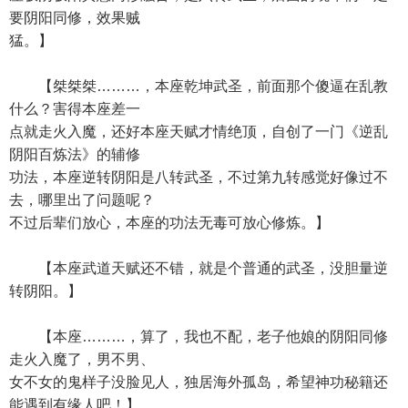
要阴阳同修，效果贼
猛。】
【桀桀桀………，本座乾坤武圣，前面那个傻逼在乱教
什么？害得本座差一
点就走火入魔，还好本座天赋才情绝顶，自创了一门《逆乱
阴阳百炼法》的辅修
功法，本座逆转阴阳是八转武圣，不过第九转感觉好像过不
去，哪里出了问题呢？
不过后辈们放心，本座的功法无毒可放心修炼。】
【本座武道天赋还不错，就是个普通的武圣，没胆量逆
转阴阳。】
【本座………，算了，我也不配，老子他娘的阴阳同修
走火入魔了，男不男、
女不女的鬼样子没脸见人，独居海外孤岛，希望神功秘籍还
能遇到有缘人吧！】