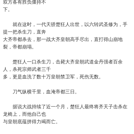
双方各有胜负僵持不
下。
就在这时，一代天骄楚狂人出世，以六转武圣修为，手
提一把杀生刀，直奔
大齐帝都杀去，那一战大齐皇朝高手尽出，直打得山崩地
裂，帝都崩塌。
楚狂人一口杀生刀，击毙大齐皇朝武道金丹强者百余
人，杀死宗师武者三千
多，更是血洗了数十万皇朝禁卫军，死伤无数。
刀气纵横千里，血淹帝都三日。
据说大战持续了近一个月，楚狂人最终将齐天子击杀在
龙椅上，而他自己也
与皇朝底蕴拼得力竭而亡。