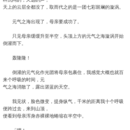
天上的云层全都没了，取而代之的是一团七彩斑斓的漩涡。
元气之海出现了，母亲要成功了。
只见母亲缓缓升至半空，头顶上方的元气之海漩涡开始
倒灌而下。
轰隆隆！
倒灌的元气化作光团将母亲包裹住，我感觉大概也就百
来个呼吸的时间，元
气之海消散了，露出湛蓝的天空。
我见状，脸色微变，提身纵气，千米的距离我十个呼吸
便跨过去，来到山顶，
便看到母亲浑身赤裸裸地蜷缩在半空中。