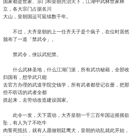
国家都是世家、宗门和皇朝共治天下，江湖中武林世家林
立，各大宗门占据名川
大山，皇朝国运可延续数千年。
不过，大齐皇朝的上一任齐天子是个疯子，在位时居然
颁布了一道「禁武令」。
禁武令，侠以武犯禁。
什么武林圣地，什么江湖门派，所有武功秘籍，全部收
归国有，想学武只能
去官方办理的武道学院交钱学，所有武者都登记在册，把那
些不听话的武者全都
抓起来，去劳动改造建设国家。
此令一发，天下震动，大齐皇朝一千三百年国运摇摇欲
坠，有人为了不吃牛
肉誓死抵抗，就有人愿做朝廷鹰犬，皇朝的动乱就此开始，