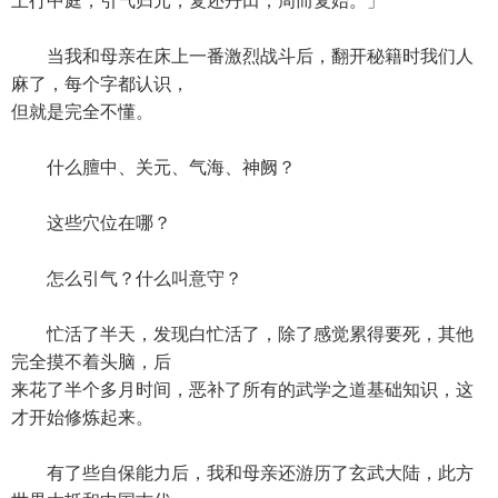
上行中庭，引气归元，复还丹田，周而复始。」
当我和母亲在床上一番激烈战斗后，翻开秘籍时我们人
麻了，每个字都认识，
但就是完全不懂。
什么膻中、关元、气海、神阙？
这些穴位在哪？
怎么引气？什么叫意守？
忙活了半天，发现白忙活了，除了感觉累得要死，其他
完全摸不着头脑，后
来花了半个多月时间，恶补了所有的武学之道基础知识，这
才开始修炼起来。
有了些自保能力后，我和母亲还游历了玄武大陆，此方