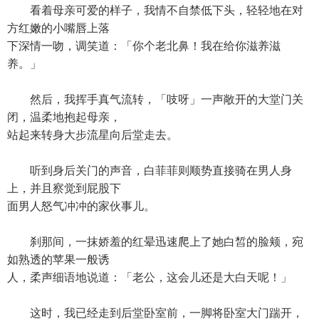
看着母亲可爱的样子，我情不自禁低下头，轻轻地在对
方红嫩的小嘴唇上落
下深情一吻，调笑道：「你个老北鼻！我在给你滋养滋
养。」
然后，我挥手真气流转，「吱呀」一声敞开的大堂门关
闭，温柔地抱起母亲，
站起来转身大步流星向后堂走去。
听到身后关门的声音，白菲菲则顺势直接骑在男人身
上，并且察觉到屁股下
面男人怒气冲冲的家伙事儿。
刹那间，一抹娇羞的红晕迅速爬上了她白皙的脸颊，宛
如熟透的苹果一般诱
人，柔声细语地说道：「老公，这会儿还是大白天呢！」
这时，我已经走到后堂卧室前，一脚将卧室大门踹开，