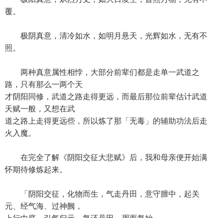
覆。
极阴真意，清冷如水，如明月悬天，光辉如水，无有不
照。
两种真意属性相悖，大部分前辈们都是走单一武道之
路，只有那么一两个天
才阴阳同修，武道之路走得更远，而最后那位前辈估计武道
天赋一般，又想在武
道之路上走得更远些，所以炼了那「无毒」的辅助功法后走
火入魔。
在完全了解《阴阳交征大悲赋》后，我和母亲便开始满
怀期待修炼起来。
「阴阳交征，化物而生，气走丹田，意守膻中，起关
元、经气海、过神阙，